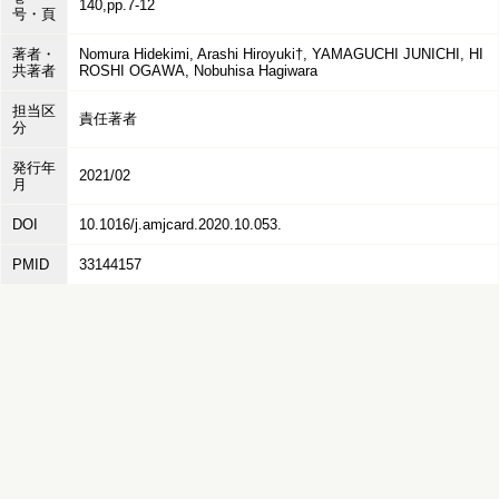
140,pp.7-12
号・頁
著者・
Nomura Hidekimi, Arashi Hiroyuki†, YAMAGUCHI JUNICHI, HI
共著者
ROSHI OGAWA, Nobuhisa Hagiwara
担当区
責任著者
分
発行年
2021/02
月
DOI
10.1016/j.amjcard.2020.10.053.
PMID
33144157