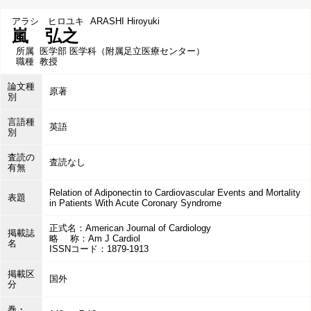
アラシ ヒロユキ
ARASHI Hiroyuki
嵐 弘之
所属
医学部 医学科（附属足立医療センター）
職種
教授
論文種
原著
別
言語種
英語
別
査読の
査読なし
有無
Relation of Adiponectin to Cardiovascular Events and Mortality
表題
in Patients With Acute Coronary Syndrome
正式名：American Journal of Cardiology
掲載誌
略 称：Am J Cardiol
名
ISSNコード：1879-1913
掲載区
国外
分
巻・