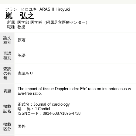
アラシ ヒロユキ
ARASHI Hiroyuki
嵐 弘之
所属
医学部 医学科（附属足立医療センター）
職種
教授
論文
原著
種別
言語
英語
種別
査読
の有
査読あり
無
The impact of tissue Doppler index E/e' ratio on instantaneous w
表題
ave-free ratio.
正式名：Journal of cardiology
掲載
略 称：J Cardiol
誌名
ISSNコード：0914-5087/1876-4738
掲載
国外
区分