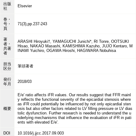
出版
Elsevier
社
巻・
号・
71(3),pp.237-243
頁
著
ARASHI Hiroyuki†, YAMAGUCHI Junichi*, RI Tonre, OOTSUKI
者・
Hisao, NAKAO Masashi, KAMISHIMA Kazuho, JUJO Kentaro, M
共著
INAMI Yuichiro, OGAWA Hiroshi, HAGIWARA Nobuhisa
者
担当
筆頭著者
区分
発行
2018/03
年月
E/e' ratio affects iFR values. Our results suggest that FFR mainl
y reflects the functional severity of the epicardial stenosis where
as iFR could potentially be influenced by not only epicardial sten
概要
osis but also other factors related to LV filling pressure or LV dias
tolic dysfunction. Further research is needed to understand the u
nderlying mechanisms that influence the evaluation of iFR in pati
ents with elevated E/e'.
DOI
10.1016/j.jjcc.2017.09.003