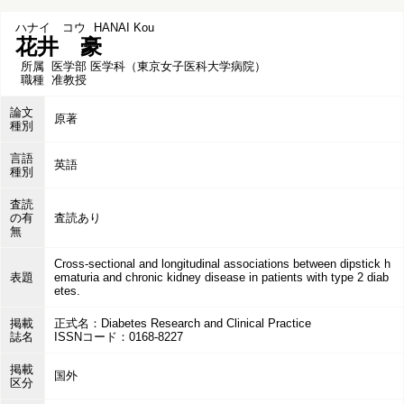
ハナイ コウ
HANAI Kou
花井 豪
所属
医学部 医学科（東京女子医科大学病院）
職種
准教授
論文
原著
種別
言語
英語
種別
査読
の有
査読あり
無
Cross-sectional and longitudinal associations between dipstick h
表題
ematuria and chronic kidney disease in patients with type 2 diab
etes.
掲載
正式名：Diabetes Research and Clinical Practice
誌名
ISSNコード：0168-8227
掲載
国外
区分