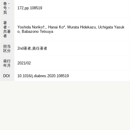
巻・
号・
172,pp.108519
頁
著
者・
Yoshida Noriko†,, Hanai Ko*, Murata Hidekazu, Uchigata Yasuk
共著
o, Babazono Tetsuya
者
担当
2nd著者,責任著者
区分
発行
2021/02
年月
DOI
10.1016/j.diabres.2020.108519