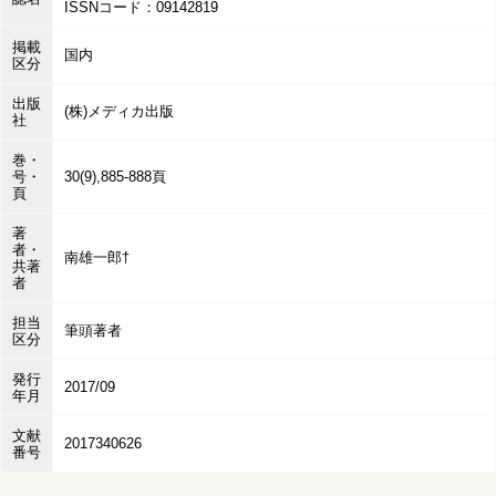
ISSNコード：09142819
掲載
国内
区分
出版
(株)メディカ出版
社
巻・
号・
30(9),885-888頁
頁
著
者・
南雄一郎†
共著
者
担当
筆頭著者
区分
発行
2017/09
年月
文献
2017340626
番号