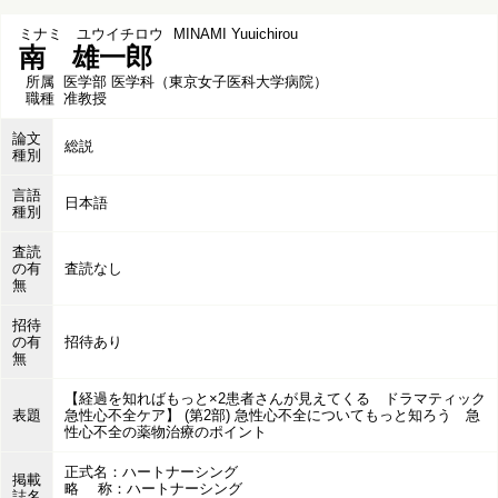
ミナミ ユウイチロウ
MINAMI Yuuichirou
南 雄一郎
所属
医学部 医学科（東京女子医科大学病院）
職種
准教授
論文
総説
種別
言語
日本語
種別
査読
の有
査読なし
無
招待
の有
招待あり
無
【経過を知ればもっと×2患者さんが見えてくる ドラマティック
表題
急性心不全ケア】 (第2部) 急性心不全についてもっと知ろう 急
性心不全の薬物治療のポイント
正式名：ハートナーシング
掲載
略 称：ハートナーシング
誌名