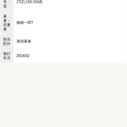
号・
27(2),150-154頁
頁
著
者・
南雄一郎†
共著
者
担当
筆頭著者
区分
発行
2014/02
年月