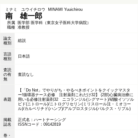
ミナミ ユウイチロウ
MINAMI Yuuichirou
南 雄一郎
所属
医学部 医学科（東京女子医科大学病院）
職種
准教授
論文
総説
種別
言語
日本語
種別
査読
の有
査読なし
無
【「Do Not」でやりがち・やるべきポイントをクイックマスタ
ー!循環器ナース必修 注射薬剤これだけ32】 (2部)心臓病治療に
表題
用いる必修注射薬剤32 ニコランジル(シグマート)/硝酸イソソル
ビド(ニトロール)/ニトログリセリン(ミリスロール注・ミオコー
ル)/カルペリチド(ハンプ)/アルプロスタジル(パルクス・リプル)
掲載
正式名：ハートナーシング
誌名
ISSNコード：09142819
巻・