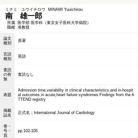
ミナミ ユウイチロウ
MINAMI Yuuichirou
南 雄一郎
所属
医学部 医学科（東京女子医科大学病院）
職種
准教授
論文
原著
種別
言語
英語
種別
査読
の有
査読なし
無
Admission time,variability in clinical characteristics,and in-hospit
表題
al outcomes in acute,heart failure syndromes:Findings from the A
TTEND registry
掲載
正式名：International Journal of Cardiology
誌名
巻・
号・
pp.102-105
頁