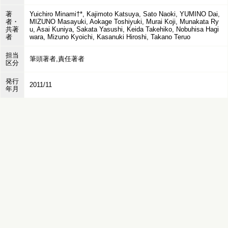
著
Yuichiro Minami†*, Kajimoto Katsuya, Sato Naoki, YUMINO Dai,
者・
MIZUNO Masayuki, Aokage Toshiyuki, Murai Koji, Munakata Ry
共著
u, Asai Kuniya, Sakata Yasushi, Keida Takehiko, Nobuhisa Hagi
者
wara, Mizuno Kyoichi, Kasanuki Hiroshi, Takano Teruo
担当
筆頭著者,責任著者
区分
発行
2011/11
年月