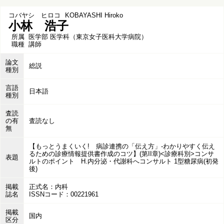
コバヤシ ヒロコ
KOBAYASHI Hiroko
小林 浩子
所属
医学部 医学科（東京女子医科大学病院）
職種
講師
論文
総説
種別
言語
日本語
種別
査読
の有
査読なし
無
【もっとうまくいく! 病診連携の「伝え方」-わかりやすく伝え
るための診療情報提供書作成のコツ】(第II章)<診療科別>コンサ
表題
ルトのポイント H.内分泌・代謝科へコンサルト 1型糖尿病(初発
後)
掲載
正式名：内科
誌名
ISSNコード：00221961
掲載
国内
区分