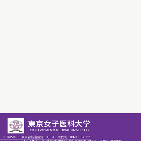
〒162-8666 東京都新宿区河田町8-1
大代表：
03-3353-8111
COPYRIGHT © 2015 TOKYO WOMEN'S MEDICAL UNIVERSITY. ALL RIGHTS RESERVED.