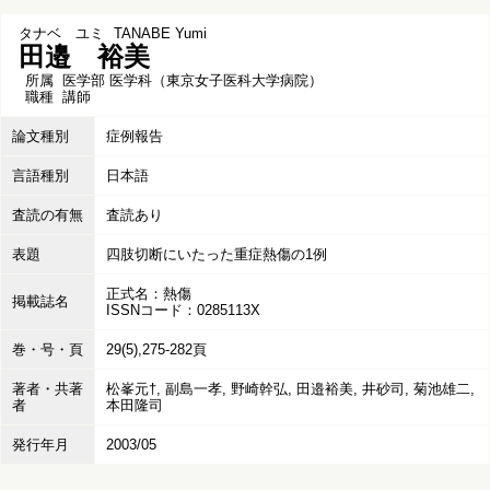
タナベ ユミ
TANABE Yumi
田邉 裕美
所属
医学部 医学科（東京女子医科大学病院）
職種
講師
論文種別
症例報告
言語種別
日本語
査読の有無
査読あり
表題
四肢切断にいたった重症熱傷の1例
正式名：熱傷
掲載誌名
ISSNコード：0285113X
巻・号・頁
29(5),275-282頁
著者・共著
松峯元†, 副島一孝, 野崎幹弘, 田邉裕美, 井砂司, 菊池雄二,
者
本田隆司
発行年月
2003/05