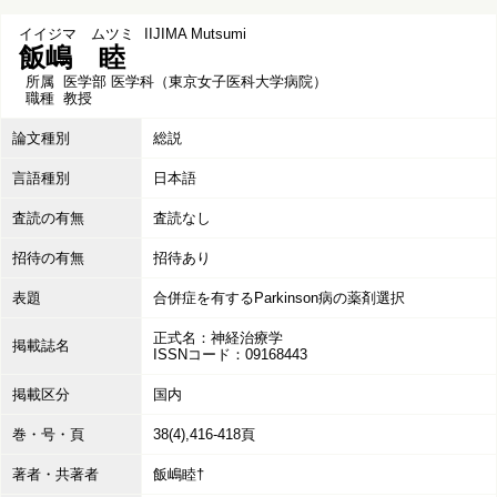
イイジマ ムツミ
IIJIMA Mutsumi
飯嶋 睦
所属
医学部 医学科（東京女子医科大学病院）
職種
教授
論文種別
総説
言語種別
日本語
査読の有無
査読なし
招待の有無
招待あり
表題
合併症を有するParkinson病の薬剤選択
正式名：神経治療学
掲載誌名
ISSNコード：09168443
掲載区分
国内
巻・号・頁
38(4),416-418頁
著者・共著者
飯嶋睦†