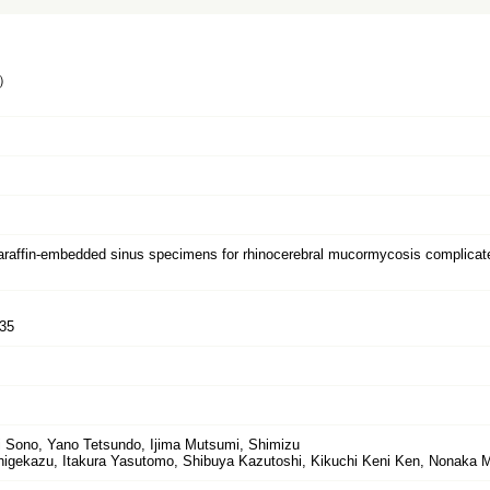
）
paraffin-embedded sinus specimens for rhinocerebral mucormycosis complicated
35
i Sono, Yano Tetsundo, Ijima Mutsumi, Shimizu
Shigekazu, Itakura Yasutomo, Shibuya Kazutoshi, Kikuchi Keni Ken, Nonaka