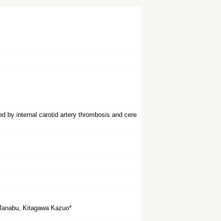
 by internal carotid artery thrombosis and cere
 Manabu, Kitagawa Kazuo*