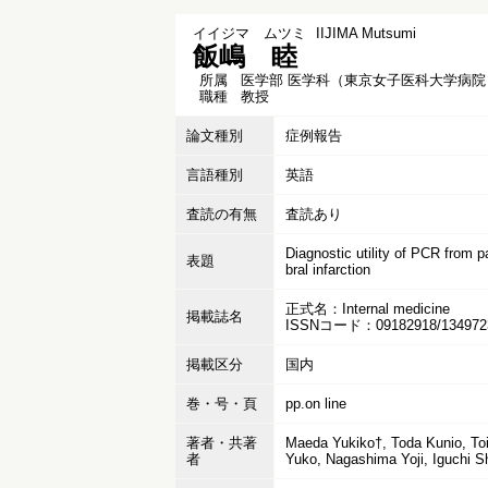
イイジマ ムツミ
IIJIMA Mutsumi
飯嶋 睦
所属
医学部 医学科（東京女子医科大学病院
職種
教授
論文種別
症例報告
言語種別
英語
査読の有無
査読あり
Diagnostic utility of PCR from 
表題
bral infarction
正式名：Internal medicine
掲載誌名
ISSNコード：09182918/134972
掲載区分
国内
巻・号・頁
pp.on line
著者・共著
Maeda Yukiko†, Toda Kunio, To
者
Yuko, Nagashima Yoji, Iguchi 