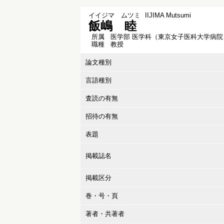
イイジマ ムツミ
IIJIMA Mutsumi
飯嶋 睦
所属
医学部 医学科（東京女子医科大学病院
職種
教授
論文種別
言語種別
査読の有無
招待の有無
表題
掲載誌名
掲載区分
巻・号・頁
著者・共著者