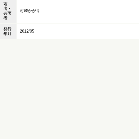
著
者・
村崎かがり
共著
者
発行
2012/05
年月