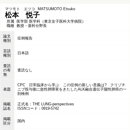
マツモト エツコ
MATSUMOTO Etsuko
松本 悦子
所属
医学部 医学科（東京女子医科大学病院）
職種
教授・基幹分野長
論文
症例報告
種別
言語
日本語
種別
査読
の有
査読なし
無
CPC 日常臨床から学ぶ この症例の新しい意義は? クリゾチ
表題
ニブ投与後に急性肺障害をきたしたALK融合遺伝子陽性肺癌の一
剖検例
掲載
正式名：THE LUNG-perspectives
誌名
ISSNコード：0919-5742
掲載
国内
区分