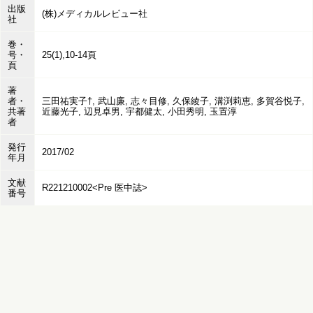
出版
(株)メディカルレビュー社
社
巻・
号・
25(1),10-14頁
頁
著
者・
三田祐実子†, 武山廉, 志々目修, 久保綾子, 溝渕莉恵, 多賀谷悦子,
共著
近藤光子, 辺見卓男, 宇都健太, 小田秀明, 玉置淳
者
発行
2017/02
年月
文献
R221210002<Pre 医中誌>
番号