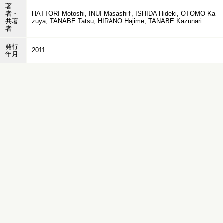
著
者・
HATTORI Motoshi, INUI Masashi†, ISHIDA Hideki, OTOMO Ka
共著
zuya, TANABE Tatsu, HIRANO Hajime, TANABE Kazunari
者
発行
2011
年月