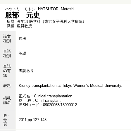
ハツトリ モトシ
HATSUTORI Motoshi
服部 元史
所属
医学部 医学科（東京女子医科大学病院）
職種
客員教授
論文
原著
種別
言語
英語
種別
査読
の有
査読あり
無
表題
Kidney transplantation at Tokyo Women's Medical University.
正式名：Clinical transplantation
掲載
略 称：Clin Transplant
誌名
ISSNコード：09020063/13990012
巻・
号・
2011,pp.127-143
頁