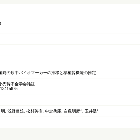
）
植時の尿中バイオマーカーの推移と移植腎機能の推定
小児腎不全学会雑誌
3415875
明, 浅野達雄, 松村英樹, 中倉兵庫, 白数明彦†, 玉井浩*