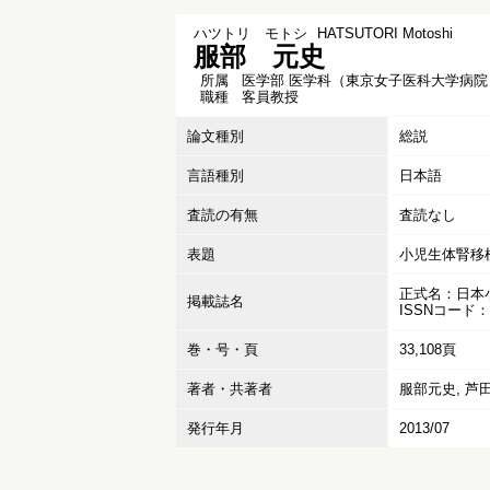
ハツトリ モトシ
HATSUTORI Motoshi
服部 元史
所属
医学部 医学科（東京女子医科大学病院
職種
客員教授
論文種別
総説
言語種別
日本語
査読の有無
査読なし
表題
小児生体腎移
正式名：日本
掲載誌名
ISSNコード：1
巻・号・頁
33,108頁
著者・共著者
服部元史, 芦田
発行年月
2013/07