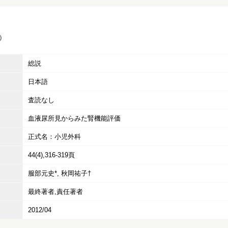
）
総説
日本語
査読なし
血液尿所見からみた腎機能評価
正式名：小児外科
44(4),316-319頁
服部元史*, 秋岡祐子†
最終著者,責任著者
2012/04