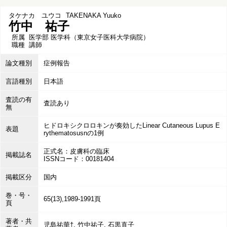
タケナカ ユウコ
TAKENAKA Yuuko
竹中 祐子
所属
医学部 医学科（東京女子医科大学病院）
職種
講師
論文種別
症例報告
言語種別
日本語
査読の有
査読あり
無
ヒドロキシクロロキンが奏効したLinear Cutaneous Lupus E
表題
rythematosusnの1例
正式名：皮膚科の臨床
掲載誌名
ISSNコード：00181404
掲載区分
国内
巻・号・
65(13),1989-1991頁
頁
著者・共
児島祐華†, 竹中祐子, 石黒直子